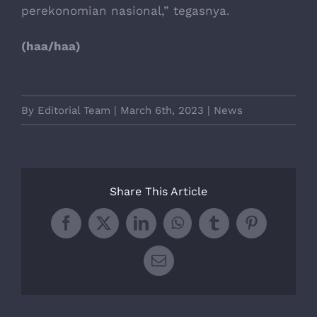
perekonomian nasional,” tegasnya.
(haa/haa)
By
Editorial Team
|
March 6th, 2023
|
News
Share This Article
Facebook
X
LinkedIn
WhatsApp
Tumblr
Pinterest
Email