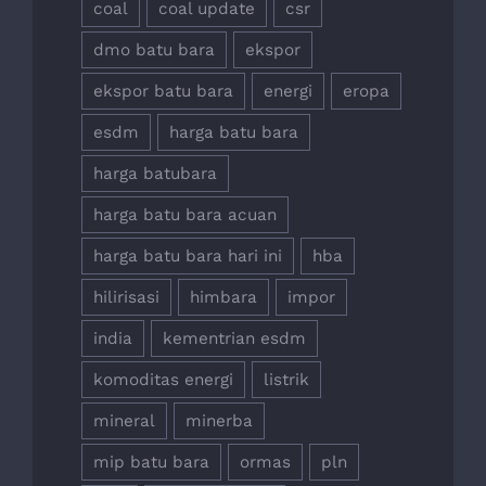
coal
coal update
csr
dmo batu bara
ekspor
ekspor batu bara
energi
eropa
esdm
harga batu bara
harga batubara
harga batu bara acuan
harga batu bara hari ini
hba
hilirisasi
himbara
impor
india
kementrian esdm
komoditas energi
listrik
mineral
minerba
mip batu bara
ormas
pln