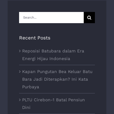
Search
for:
Recent Posts
Reposisi Batubara dalam Era
Energi Hijau Indonesia
Kapan Pungutan Bea Keluar Batu
Bara Jadi Diterapkan? Ini Kata
Purbaya
PLTU Cirebon-1 Batal Pensiun
Dini