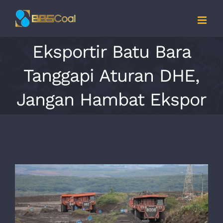
Skip
to
content
Eksportir Batu Bara
Tanggapi Aturan DHE,
Jangan Hambat Ekspor
View
Larger
Image