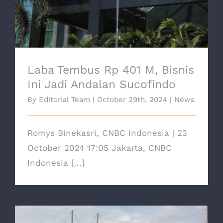
Andalan Sucofindo
Laba Tembus Rp 401 M, Bisnis
Ini Jadi Andalan Sucofindo
By
Editorial Team
|
October 29th, 2024
|
News
Romys Binekasri, CNBC Indonesia | 23
October 2024 17:05 Jakarta, CNBC
Indonesia [...]