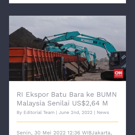
RI Ekspor Batu Bara ke BUMN Malaysia
Senilai US$2,64 M
RI Ekspor Batu Bara ke BUMN
Malaysia Senilai US$2,64 M
By
Editorial Team
|
June 2nd, 2022
|
News
Senin, 30 Mei 2022 12:36 WIBJakarta,