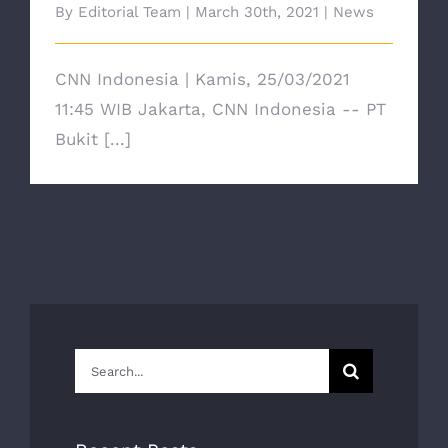
By
Editorial Team
|
March 30th, 2021
|
News
CNN Indonesia | Kamis, 25/03/2021
11:45 WIB Jakarta, CNN Indonesia -- PT
Bukit [...]
Search
for: