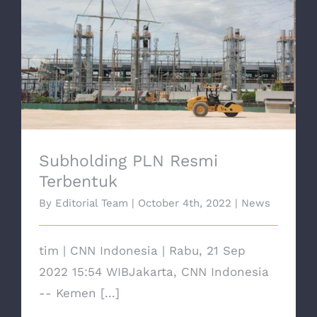
Subholding PLN Resmi Terbentuk
Subholding PLN Resmi
Terbentuk
By
Editorial Team
|
October 4th, 2022
|
News
tim | CNN Indonesia | Rabu, 21 Sep
2022 15:54 WIBJakarta, CNN Indonesia
-- Kemen [...]