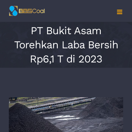
Skip
to
content
PT Bukit Asam
Torehkan Laba Bersih
Rp6,1 T di 2023
View
Larger
Image