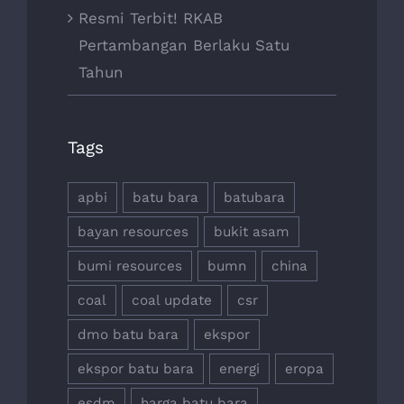
Resmi Terbit! RKAB
Pertambangan Berlaku Satu
Tahun
Tags
apbi
batu bara
batubara
bayan resources
bukit asam
bumi resources
bumn
china
coal
coal update
csr
dmo batu bara
ekspor
ekspor batu bara
energi
eropa
esdm
harga batu bara