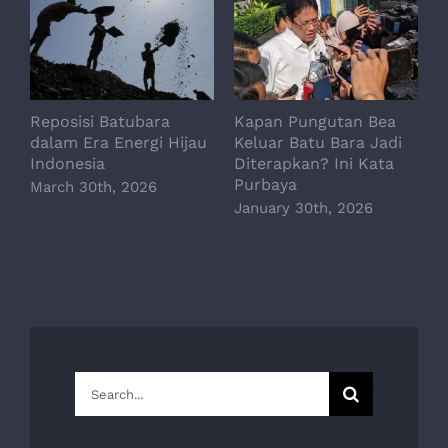
Reposisi Batubara
Kapan Pungutan Bea
P
dalam Era Energi Hijau
Keluar Batu Bara Jadi
P
Indonesia
Diterapkan? Ini Kata
D
Purbaya
March 30th, 2026
January 30th, 2026
Search
for: