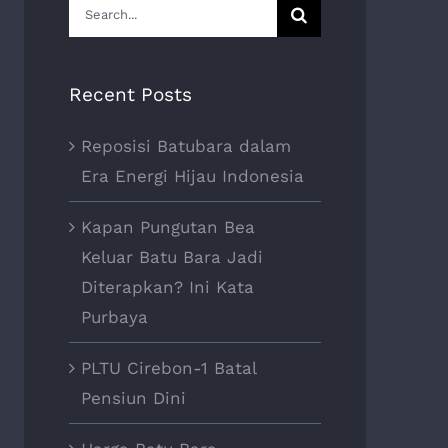
Search
for:
Recent Posts
Reposisi Batubara dalam
Era Energi Hijau Indonesia
Kapan Pungutan Bea
Keluar Batu Bara Jadi
Diterapkan? Ini Kata
Purbaya
PLTU Cirebon-1 Batal
Pensiun Dini