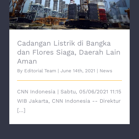
Siaga, Daerah Lain Aman
Cadangan Listrik di Bangka
dan Flores Siaga, Daerah Lain
Aman
By
Editorial Team
|
June 14th, 2021
|
News
CNN Indonesia | Sabtu, 05/06/2021 11:15
WIB Jakarta, CNN Indonesia -- Direktur
[...]