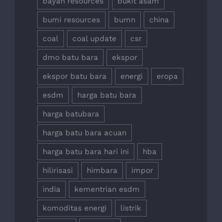
bayan resources
bukit asam
bumi resources
bumn
china
coal
coal update
csr
dmo batu bara
ekspor
ekspor batu bara
energi
eropa
esdm
harga batu bara
harga batubara
harga batu bara acuan
harga batu bara hari ini
hba
hilirisasi
himbara
impor
india
kementrian esdm
komoditas energi
listrik