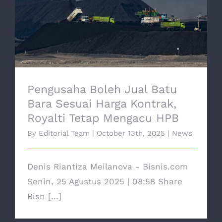
Pengusaha Boleh Jual Batu Bara Sesuai
Harga Kontrak, Royalti Tetap Mengacu
HPB
Pengusaha Boleh Jual Batu
Bara Sesuai Harga Kontrak,
Royalti Tetap Mengacu HPB
By
Editorial Team
|
October 13th, 2025
|
News
Denis Riantiza Meilanova - Bisnis.com
Senin, 25 Agustus 2025 | 08:58 Share
Bisn [...]