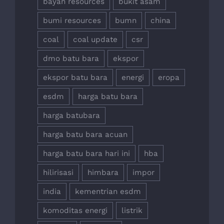
bayan resources
bukit asam
bumi resources
bumn
china
coal
coal update
csr
dmo batu bara
ekspor
ekspor batu bara
energi
eropa
esdm
harga batu bara
harga batubara
harga batu bara acuan
harga batu bara hari ini
hba
hilirisasi
himbara
impor
india
kementrian esdm
komoditas energi
listrik