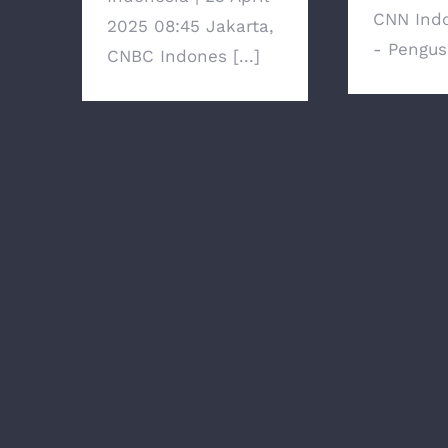
CNN Indo
2025 08:45 Jakarta,
- Pengusa
CNBC Indones [...]