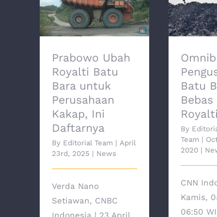
Prabowo Ubah Royalti
Omni
Batu Bara untuk
Pengusah
Perusahaan Kakap, Ini
Bisa B
Daftarnya
R
Prabowo Ubah
Omnib
Royalti Batu
Pengu
Bara untuk
Batu B
Perusahaan
Bebas 
Kakap, Ini
Royalt
Daftarnya
By
Editori
Team
|
Oct
By
Editorial Team
|
April
2020
|
Ne
23rd, 2025
|
News
CNN Indo
Verda Nano
Kamis, 0
Setiawan, CNBC
06:50 WI
Indonesia | 23 April