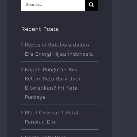
Search
for:
Recent Posts
Reposisi Batubara dalam
Era Energi Hijau Indonesia
Kapan Pungutan Bea
Keluar Batu Bara Jadi
Diterapkan? Ini Kata
Purbaya
PLTU Cirebon-1 Batal
Pensiun Dini