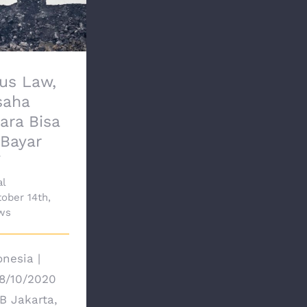
bus Law,
a Batu Bara
ebas Bayar
oyalti
us Law,
saha
ara Bisa
Bayar
i
al
ober 14th,
ws
nesia |
8/10/2020
B Jakarta,